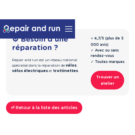
⚙️ Besoin d'une
⭐ 4,7/5 (plus de 5
000 avis)
réparation ?
✓ Avec ou sans
rendez-vous
Repair and run est un réseau national
✓ Toutes marques
spécialisé dans la réparation de
vélos
,
vélos électriques
et
trottinettes
.
Trouver un
atelier
⏎ Retour à la liste des articles
Vélos
Guide & Entretien