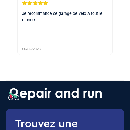
Je recommande ce garage de vélo À tout le
Très e
monde
08-08-2026
08-08-
Trouvez une