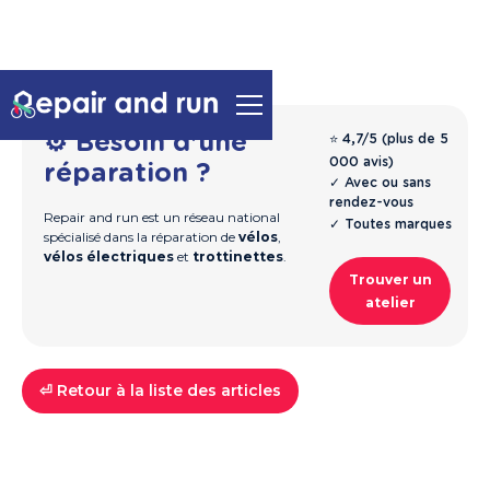
⚙️ Besoin d'une
⭐ 4,7/5 (plus de 5
000 avis)
réparation ?
✓ Avec ou sans
rendez-vous
Repair and run est un réseau national
✓ Toutes marques
spécialisé dans la réparation de
vélos
,
vélos électriques
et
trottinettes
.
Trouver un
atelier
⏎ Retour à la liste des articles
Trottinettes
Guide & Entretien