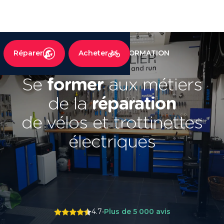
RECRUTEMENT ET FORMATION
Réparer
Acheter
Se
former
aux métiers
de la
réparation
de vélos et trottinettes
électriques
4.7
•
Plus de 5 000 avis