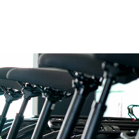
ications
 révision et d’équipement à la
es marques, soigneusement
abilité de leurs produits.