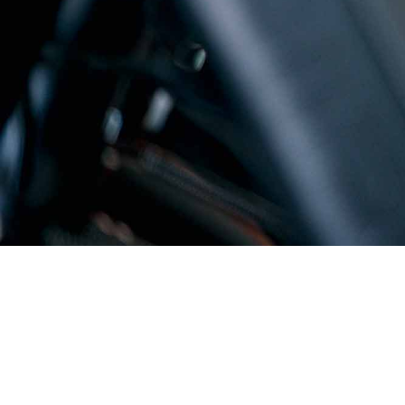
Tous nos partenaires
Vélos
Trottinettes
Equi