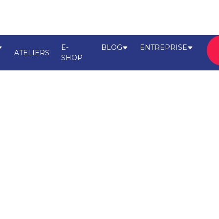
E-
BLOG
ENTREPRISE
ATELIERS
SHOP
confiance
Trouver une boutique-atelier