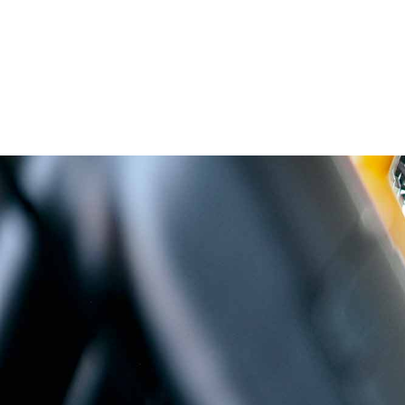
Découvr
Chez Repair and run, nous avo
hauteur de vos exigences
sélectionnées pour leur p