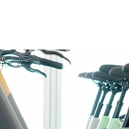
•
4.7
Plus de 5 000 avis
ez les agréments et certif
de nos boutiques-ateliers
ns à cœur de vous proposer un service de réparation, de
. C’est pourquoi nous collaborons avec les plus grand
otentiel, mais aussi pour la qualité, la fiabilité et la dur