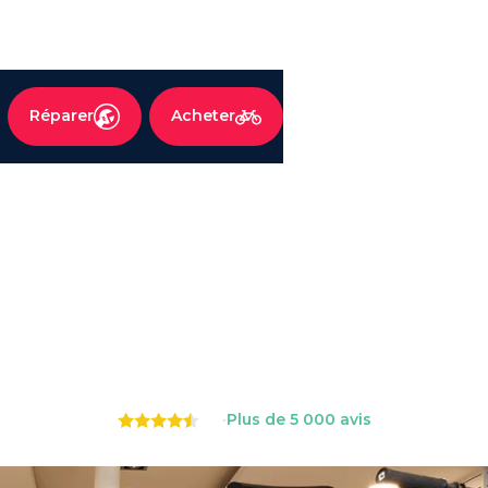
RÉVISION
Réparer
Acheter
Révision et entretien de
vélos et trottinettes
électriques
4.7
•
Plus de 5 000 avis