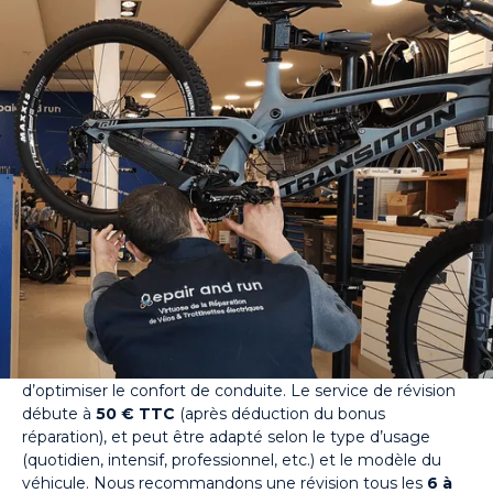
Révision de vos vélos et
trottinettes électriques
La révision est un service essentiel pour garantir la
sécurité, la performance et la longévité
de votre vélo
ou trottinette électrique. Chez Repair and run, nous
proposons des forfaits de révision complets qui incluent la
vérification de tous les points de contrôle critiques : freins,
roues, transmission, serrages, éléments électriques, et
logiciels connectés le cas échéant. Nos techniciens
prennent le temps d’inspecter minutieusement votre
appareil afin de détecter toute usure prématurée ou
défaut invisible à l’œil nu. Ce travail préventif permet
d’éviter des pannes plus coûteuses à long terme et
d’optimiser le confort de conduite. Le service de révision
débute à
50 € TTC
(après déduction du bonus
réparation), et peut être adapté selon le type d’usage
(quotidien, intensif, professionnel, etc.) et le modèle du
véhicule. Nous recommandons une révision tous les
6 à