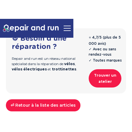
⚙️ Besoin d'une
⭐ 4,7/5 (plus de 5
000 avis)
réparation ?
✓ Avec ou sans
rendez-vous
Repair and run est un réseau national
✓ Toutes marques
spécialisé dans la réparation de
vélos
,
vélos électriques
et
trottinettes
.
Trouver un
atelier
⏎ Retour à la liste des articles
Guide & Entretien
Vélos