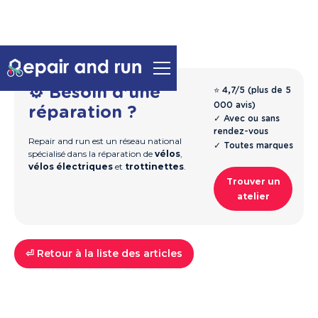
⚙️ Besoin d'une
⭐ 4,7/5 (plus de 5
000 avis)
réparation ?
✓ Avec ou sans
rendez-vous
Repair and run est un réseau national
✓ Toutes marques
spécialisé dans la réparation de
vélos
,
vélos électriques
et
trottinettes
.
Trouver un
atelier
⏎ Retour à la liste des articles
Guide & Entretien