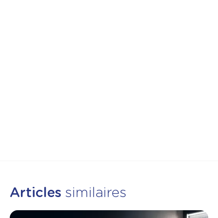
VanMoof S6
nos showrooms
Articles
similaires