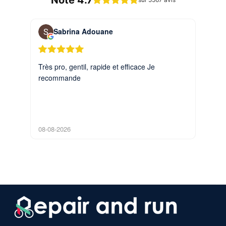
Sabrina Adouane
J
Très pro, gentil, rapide et efficace Je
Petit 
recommande
08-08-2026
08-08-