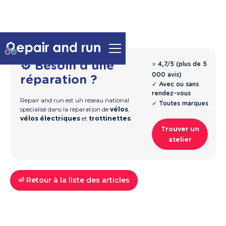
⚙️ Besoin d'une
⭐ 4,7/5 (plus de 5
000 avis)
réparation ?
✓ Avec ou sans
rendez-vous
Repair and run est un réseau national
✓ Toutes marques
spécialisé dans la réparation de
vélos
,
vélos électriques
et
trottinettes
.
Trouver un
atelier
⏎ Retour à la liste des articles
Vélos
Guide & Entretien