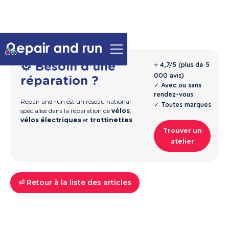
⚙️ Besoin d'une
⭐ 4,7/5 (plus de 5
000 avis)
réparation ?
✓ Avec ou sans
rendez-vous
Repair and run est un réseau national
✓ Toutes marques
spécialisé dans la réparation de
vélos
,
vélos électriques
et
trottinettes
.
Trouver un
atelier
⏎ Retour à la liste des articles
Trottinettes
Guide & Entretien