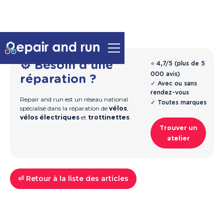
⚙️ Besoin d'une
⭐ 4,7/5 (plus de 5
000 avis)
réparation ?
✓ Avec ou sans
rendez-vous
Repair and run est un réseau national
✓ Toutes marques
spécialisé dans la réparation de
vélos
,
vélos électriques
et
trottinettes
.
Trouver un
atelier
⏎ Retour à la liste des articles
Trottinettes
Guide & Entretien