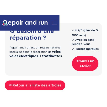
⚙️ Besoin d'une
⭐ 4,7/5 (plus de 5
000 avis)
réparation ?
✓ Avec ou sans
rendez-vous
Repair and run est un réseau national
✓ Toutes marques
spécialisé dans la réparation de
vélos
,
vélos électriques
et
trottinettes
.
Trouver un
atelier
⏎ Retour à la liste des articles
Vélos
Guide & Entretien