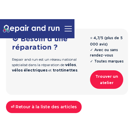
⚙️ Besoin d'une
⭐ 4,7/5 (plus de 5
000 avis)
réparation ?
✓ Avec ou sans
rendez-vous
Repair and run est un réseau national
✓ Toutes marques
spécialisé dans la réparation de
vélos
,
vélos électriques
et
trottinettes
.
Trouver un
atelier
⏎ Retour à la liste des articles
Trottinettes
Guide & Entretien