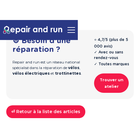
⚙️ Besoin d'une
⭐ 4,7/5 (plus de 5
000 avis)
réparation ?
✓ Avec ou sans
rendez-vous
Repair and run est un réseau national
✓ Toutes marques
spécialisé dans la réparation de
vélos
,
vélos électriques
et
trottinettes
.
Trouver un
atelier
⏎ Retour à la liste des articles
Vélos
Guide & Entretien