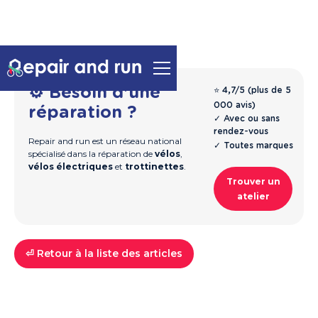
⚙️ Besoin d'une
⭐ 4,7/5 (plus de 5
000 avis)
réparation ?
✓ Avec ou sans
rendez-vous
Repair and run est un réseau national
✓ Toutes marques
spécialisé dans la réparation de
vélos
,
vélos électriques
et
trottinettes
.
Trouver un
atelier
⏎ Retour à la liste des articles
Vélos
Guide & Entretien