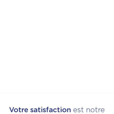
Réparation moteur pédalier Bosch :
pannes fréquentes, coûts et délais en
atelier
Vélos
Guide & Entretien
Votre vélo électrique équipé d'un moteur Bosch émet un
bruit suspect ou perd en fluidité ? Ces symptômes
signalent souvent un problème interne au niveau du bloc
pédalier. Repair and run vous détaille les pannes les plus
courantes, les niveaux d'intervention possibles, les prix
pratiqués et pourquoi confier ce type de réparation à un
centre agréé
Lire l'article
Votre satisfaction
est notre