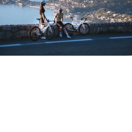
Vous possédez un vélo électrique
Stajvelo
et rencontrez
un problème technique ? Repair and run, partenaire
spécialisé dans
l’entretien et la réparation de vélos
électriques
haut de gamme, vous propose des solutions
parfaitement adaptées aux exigences de la marque
monégasque Stajvelo.
Nos techniciens qualifiés maîtrisent les motorisations
intégrées, les batteries lithium haute performance, les
transmissions premium ainsi que les systèmes
électroniques embarqués qui caractérisent les vélos
Stajvelo. Nous intervenons avec rigueur et précision afin
de préserver le niveau de performance, de fiabilité et de
finition attendu sur ce type de vélo d’exception.
Sommaire
Nos prestations de réparation pour les vélos électrique
Stajvelo
Nos conseils pour entretenir votre vélo électrique
Stajvelo