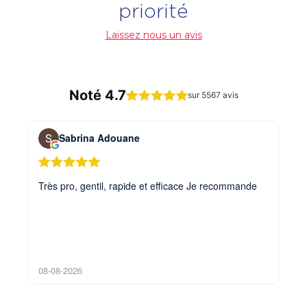
priorité
Laissez nous un avis
Noté 4.7
sur 5567 avis
Sabrina Adouane
Très pro, gentil, rapide et efficace Je recommande
Pet
08-08-2026
08-