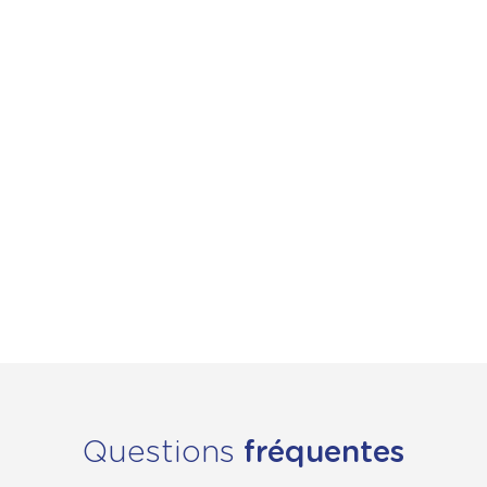
1008 Wh, autonomie 45-100 km, cadre aluminium
6061-T6, poids 32 kg, disponible en tailles M et L, à
partir de 8160€.
LMX 56 Explorer
: Version tout-terrain avec
pneumatiques larges, suspensions renforcées et
équipements adaptés à un usage mixte urbain et off-
road, personnalisable avec de nombreux accessoires.
Questions
fréquentes