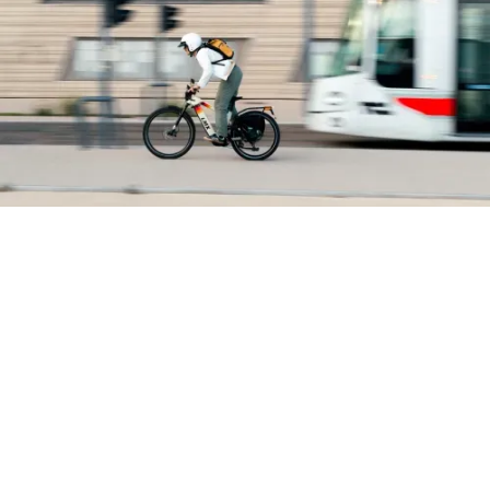
Vous possédez un vélo électrique
LMX
et rencontrez des
problèmes techniques ? Repair and run, partenaire
spécialisé dans les vélos électriques innovants, vous
propose des
solutions de réparation
adaptées aux
spécificités de cette marque belge de référence.
Nos techniciens certifiés maîtrisent parfaitement les
technologies exclusives comme le moteur custom 45 Nm
intégré au moyeu arrière et la transmission par courroie
carbone qui font la renommée des vélos LMX.
Sommaire
Nos prestations de réparation pour les vélos électrique
LMX
Nos conseils pour entretenir votre vélo électrique LMX
Pourquoi choisir Repair and run pour réparer votre vélo
?
Prendre rendez-vous avec votre atelier près de chez
vous