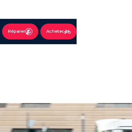
RÉPARATION DES SPEEDBIKE LMX
Réparer
Acheter
4.7
•
Plus de 5 000 avis
Notre certification LMX